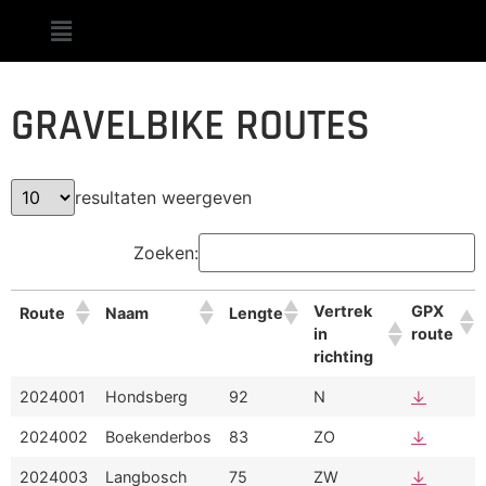
GRAVELBIKE ROUTES
resultaten weergeven
Zoeken:
Vertrek
GPX
Route
Naam
Lengte
in
route
richting
2024001
Hondsberg
92
N
↓
2024002
Boekenderbos
83
ZO
↓
2024003
Langbosch
75
ZW
↓