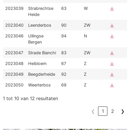
2023039
Strabrechtse
63
W
↓
Heide
2023040
Leenderbos
90
ZW
↓
2023046
Ullingse
94
N
↓
Bergen
2023047
Strade Bianchi
83
ZW
↓
2023048
Heibloem
67
Z
↓
2023049
Beegderheide
92
Z
↓
2023050
Weerterbos
69
Z
↓
1 tot 10 van 12 resultaten
❮
1
2
❯