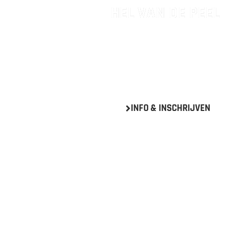
HEL VAN DE PEEL
27
september
2026
INFO & INSCHRIJVEN